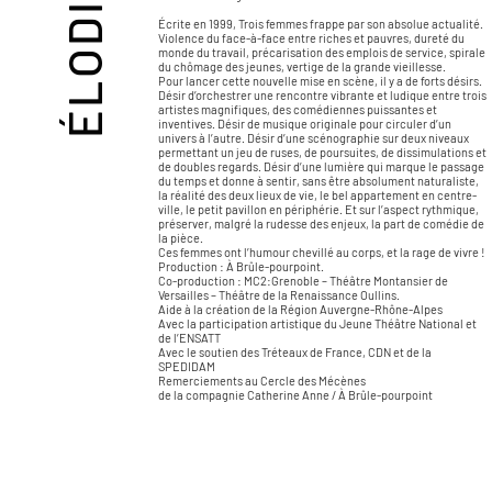
Écrite en 1999, Trois femmes frappe par son absolue actualité.
Violence du face-à-face entre riches et pauvres, dureté du
monde du travail, précarisation des emplois de service, spirale
du chômage des jeunes, vertige de la grande vieillesse.
Pour lancer cette nouvelle mise en scène, il y a de forts désirs.
Désir d’orchestrer une rencontre vibrante et ludique entre trois
artistes magnifiques, des comédiennes puissantes et
inventives. Désir de musique originale pour circuler d’un
univers à l’autre. Désir d’une scénographie sur deux niveaux
permettant un jeu de ruses, de poursuites, de dissimulations et
de doubles regards. Désir d’une lumière qui marque le passage
du temps et donne à sentir, sans être absolument naturaliste,
la réalité des deux lieux de vie, le bel appartement en centre-
ville, le petit pavillon en périphérie. Et sur l’aspect rythmique,
préserver, malgré la rudesse des enjeux, la part de comédie de
la pièce.
Ces femmes ont l’humour chevillé au corps, et la rage de vivre !
Production : À Brûle-pourpoint.
Co-production : MC2:Grenoble – Théâtre Montansier de
Versailles – Théâtre de la Renaissance Oullins.
Aide à la création de la Région Auvergne-Rhône-Alpes
Avec la participation artistique du Jeune Théâtre National et
de l’ENSATT
Avec le soutien des Tréteaux de France, CDN et de la
SPEDIDAM
Remerciements au Cercle des Mécènes
de la compagnie Catherine Anne / À Brûle-pourpoint