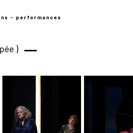
ions - performances
pée )