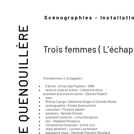
Scénographies - Installat
ÉLODIE QUENOUILLÈRE
Trois femmes ( L’échap
Trois femmes ( L’échappée )
Edition : Actes Sud-Papiers – 1999
texte et mise en scène – Catherine Anne
assistant à la mise en scène – Damien Robert
avec :
Milena Csergo, Catherine Hiegel et Clotilde Mollet
scénographie – Elodie Quenouillère
costumes – Floriane Gaudin
lumières – Samaël Steiner
assistant lumières – Loris Gemignani
son – Madame Miniature
composition musicale – Emile Juin
régie générale – Laurent Lechenault
assistante régie – Mathilde Flament-Mouflard